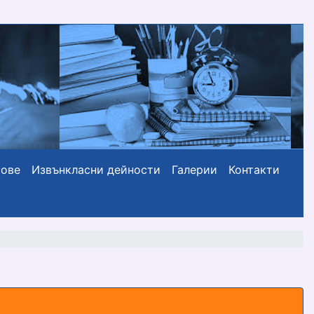
сове
Извънкласни дейности
Галерии
Контакти