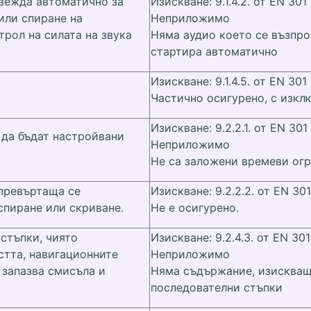
звежда автоматично за
Изискване: 9.1.4.2. от EN 301
 или спиране на
Неприложимо
трол на силата на звука
Няма аудио което се възпро
стартира автоматично
Изискване: 9.1.4.5. от EN 301
Частично осигурено, с изклю
Изискване: 9.2.2.1. от EN 301
 да бъдат настройвани
Неприложимо
Не са заложени времеви ог
 превъртаща се
Изискване: 9.2.2.2. от EN 301
спиране или скриване.
Не е осигурено.
стъпки, чиято
Изискване: 9.2.4.3. от EN 301
стта, навигационните
Неприложимо
 запазва смисъла и
Няма съдържание, изискващ
последователни стъпки