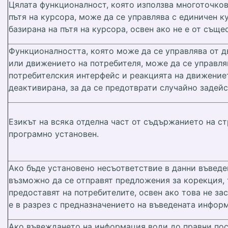
Цялата функционалност, която използва многоточков
пътя на курсора, може да се управлява с единичен к
базирана на пътя на курсора, освен ако не е от съще
Функционалността, която може да се управлява от 
или движението на потребителя, може да се управля
потребителския интерфейс и реакцията на движение
деактивирана, за да се предотврати случайно задейс
Езикът на всяка отделна част от съдържанието на с
програмно установен.
Ако бъде установено несъответствие в данни въведе
възможно да се отправят предложения за корекция,
предоставят на потребителите, освен ако това не з
е в разрез с предназначението на въведената инфор
Ако въвеждането на информация води до правни по