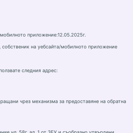
 мобилното приложение:12.05.2025г.
ЗЕУ, собственик на уебсайта/мобилното приложение
ползвате следния адрес:
зпращани чрез механизма за предоставяне на обратна
ие чл. 58г, ал. 1 от ЗЕУ и съобразно утвърдени