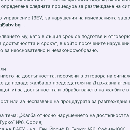
 определена следната процедура за разглеждане на сиг
то управление (ЗЕУ) за нарушения на изискванията за 
x@abv.bg
.
ъпването му, като в същия срок се подготвя и отговор
а достъпността и срокът, в който посочените нарушени
то за неоснователно и незаконосъобразно.
или
нието на достъпността, посочени в отговора на сигнал
же да подаде жалба до председателя на Държавна агенц
рящо(-и) за достъпността и обработването на жалбите 
ст или за неспазване на процедурата за разглеждане на 
на тема: „Жалба относно нарушението на достъпността
 Гурко“ №6, София;
 на ДАЕУ - ул. „Ген. Йосиф В. Гурко“ №6, София-1000