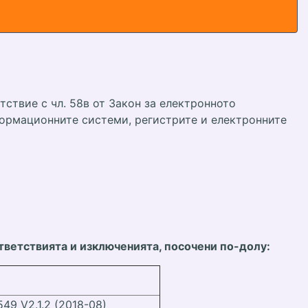
тствие с чл. 58в от Закон за електронното
информационните системи, регистрите и електронните
ответствията и изключенията, посочени по-долу
:
 549 V2.1.2 (2018-08)