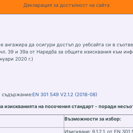
Декларация за достъпност на сайта
е ангажира да осигури достъп до уебсайта си в съотве
 и чл. 39 и 39а от Наредба за общите изисквания към 
нуари 2020 г.)
о съдържание:
EN 301 549 V2.1.2 (2018-08)
на изискванията на посочения стандарт - поради несъ
Възможности за избор:
Изискване: 9.1.2.1. от EN 301