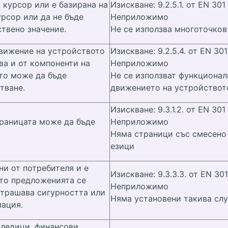
 курсор или е базирана на
Изискване: 9.2.5.1. от EN 301
урсор или да не бъде
Неприложимо
ствено значение.
Не се използва многоточков
движение на устройството
Изискване: 9.2.5.4. от EN 301
ва и от компоненти на
Неприложимо
то може да бъде
Не се използват функционал
тване.
движението на устройството
Изискване: 9.3.1.2. от EN 301
траницата може да бъде
Неприложимо
Няма страници със смесено
езици
ни от потребителя и е
Изискване: 9.3.3.3. от EN 301
 то предложенията се
Неприложимо
астрашава сигурността или
Няма установени такива сл
мация.
следици, финансови