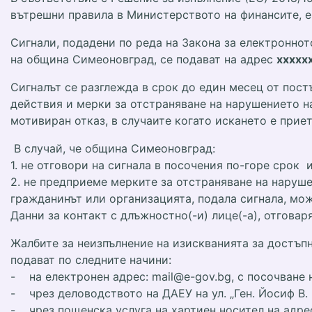
вътрешни правила в Министерството на финансите, е
Сигнали, подадени по реда на Закона за електронно
на община Симеоновград, се подават на адрес
xxxxx
Сигналът се разглежда в срок до един месец от пост
действия и мерки за отстраняване на нарушението н
мотивиран отказ, в случаите когато искането е прие
В случай, че община Симеоновград:
1. не отговори на сигнала в посочения по-горе срок 
2. не предприеме мерките за отстраняване на наруше
гражданинът или организацията, подала сигнала, мо
Данни за контакт с длъжностно(-и) лице(-а), отгова
Жалбите за неизпълнение на изискванията за достъпно
подават по следните начини:
- на електронен адрес: mail@e-gov.bg, с посочване 
- чрез деловодството на ДАЕУ на ул. „Ген. Йосиф В.
- чрез пощенска услуга на хартиен носител на адреса