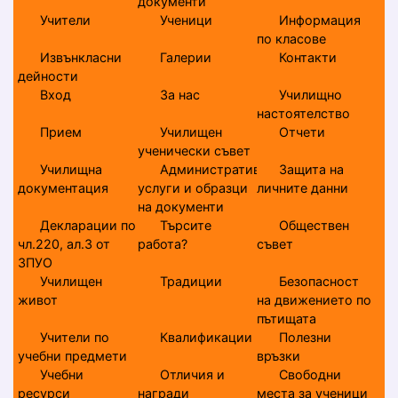
документи
Учители
Ученици
Информация
по класове
Извънкласни
Галерии
Контакти
дейности
Вход
За нас
Училищно
настоятелство
Прием
Училищен
Отчети
ученически съвет
Училищна
Административни
Защита на
документация
услуги и образци
личните данни
на документи
Декларации по
Търсите
Обществен
чл.220, ал.3 от
работа?
съвет
ЗПУО
Училищен
Традиции
Безопасност
живот
на движението по
пътищата
Учители по
Квалификации
Полезни
учебни предмети
връзки
Учебни
Отличия и
Свободни
ресурси
награди
места за ученици