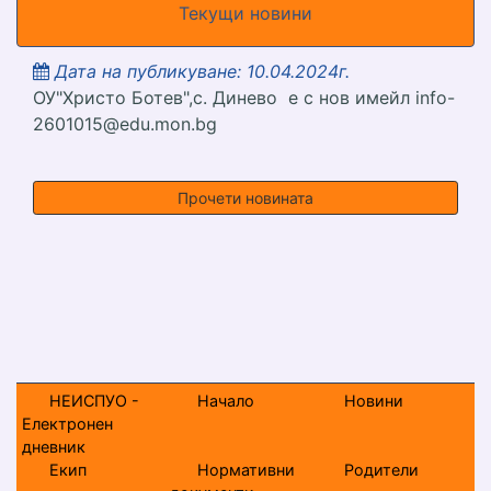
Текущи новини
Дата на публикуване: 10.04.2024г.
ОУ"Христо Ботев",с. Динево е с нов имейл info-
2601015@edu.mon.bg
ОУ"Христо Ботев",с. Д
Прочети новината
НЕИСПУО -
Начало
Новини
Електронен
дневник
Екип
Нормативни
Родители