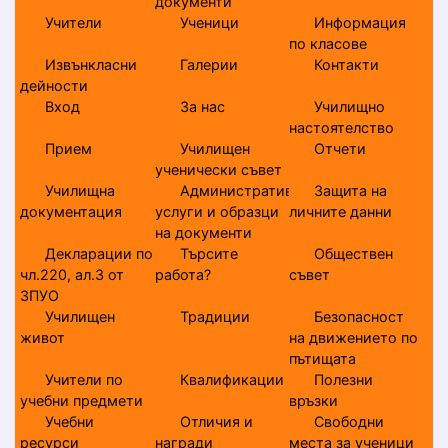
документи
Учители
Ученици
Информация
по класове
Извънкласни
Галерии
Контакти
дейности
Вход
За нас
Училищно
настоятелство
Прием
Училищен
Отчети
ученически съвет
Училищна
Административни
Защита на
документация
услуги и образци
личните данни
на документи
Декларации по
Търсите
Обществен
чл.220, ал.3 от
работа?
съвет
ЗПУО
Училищен
Традиции
Безопасност
живот
на движението по
пътищата
Учители по
Квалификации
Полезни
учебни предмети
връзки
Учебни
Отличия и
Свободни
ресурси
награди
места за ученици