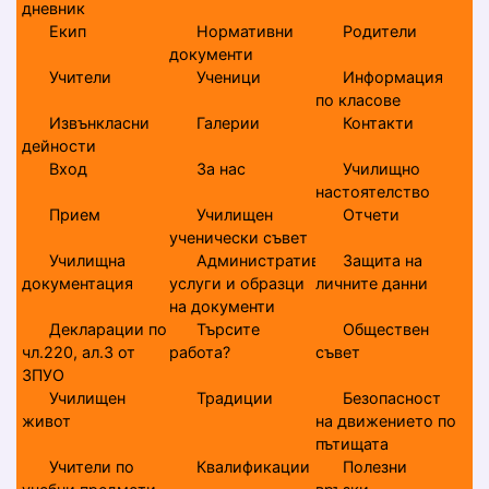
дневник
Екип
Нормативни
Родители
документи
Учители
Ученици
Информация
по класове
Извънкласни
Галерии
Контакти
дейности
Вход
За нас
Училищно
настоятелство
Прием
Училищен
Отчети
ученически съвет
Училищна
Административни
Защита на
документация
услуги и образци
личните данни
на документи
Декларации по
Търсите
Обществен
чл.220, ал.3 от
работа?
съвет
ЗПУО
Училищен
Традиции
Безопасност
живот
на движението по
пътищата
Учители по
Квалификации
Полезни