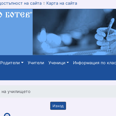
достъпност на сайта
::
Карта на сайта
Родители
Учители
Ученици
Информация по кла
а на училището
Изход