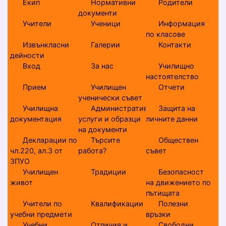
Екип
Нормативни
Родители
документи
Учители
Ученици
Информация
по класове
Извънкласни
Галерии
Контакти
дейности
Вход
За нас
Училищно
настоятелство
Прием
Училищен
Отчети
ученически съвет
Училищна
Административни
Защита на
документация
услуги и образци
личните данни
на документи
Декларации по
Търсите
Обществен
чл.220, ал.3 от
работа?
съвет
ЗПУО
Училищен
Традиции
Безопасност
живот
на движението по
пътищата
Учители по
Квалификации
Полезни
учебни предмети
връзки
Учебни
Отличия и
Свободни